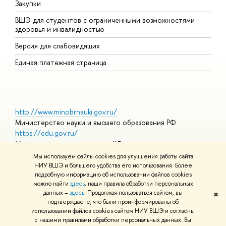
Закупки
Д
ВШЭ для студентов с ограниченными возможностями
Д
здоровья и инвалидностью
А
Версия для слабовидящих
О
Единая платежная страница
http://www.minobrnauki.gov.ru/
Министерство науки и высшего образования РФ
https://edu.gov.ru/
Министерство просвещения РФ
https://elearning.hse.ru/mooc
Мы используем файлы cookies для улучшения работы сайта
Массовые открытые онлайн-курсы
НИУ ВШЭ и большего удобства его использования. Более
подробную информацию об использовании файлов cookies
можно найти
здесь
, наши правила обработки персональных
данных –
здесь
. Продолжая пользоваться сайтом, вы
✖
© НИУ ВШЭ 1993–2026
Адреса и контакты
Условия
подтверждаете, что были проинформированы об
использования материалов
Политика конфиденциальности
Карта
использовании файлов cookies сайтом НИУ ВШЭ и согласны
сайта
с нашими правилами обработки персональных данных. Вы
Шрифты HSE Sans и HSE Slab разработаны в
Школе дизайна НИУ