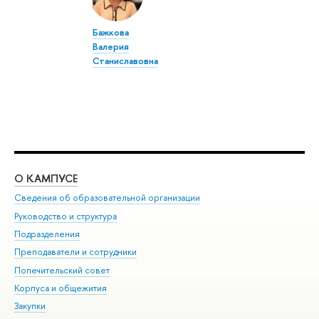
Бажкова
Валерия
Станиславовна
О КАМПУСЕ
ОБ
Сведения об образовательной организации
Мер
Руководство и структура
Мер
Подразделения
Дов
Преподаватели и сотрудники
Ол
Попечительский совет
При
Корпуса и общежития
При
Закупки
Ди