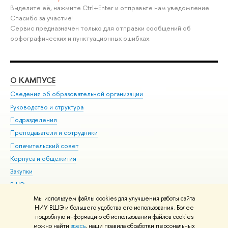
Выделите её, нажмите Ctrl+Enter и отправьте нам уведомление.
Спасибо за участие!
Сервис предназначен только для отправки сообщений об
орфографических и пунктуационных ошибках.
О КАМПУСЕ
ОБ
Сведения об образовательной организации
Мер
Руководство и структура
Мер
Подразделения
Дов
Преподаватели и сотрудники
Ол
Попечительский совет
При
Корпуса и общежития
При
Закупки
Ди
ВШЭ для студентов с ограниченными возможностями
До
здоровья и инвалидностью
Ас
Мы используем файлы cookies для улучшения работы сайта
Версия для слабовидящих
НИУ ВШЭ и большего удобства его использования. Более
Обр
подробную информацию об использовании файлов cookies
Единая платежная страница
можно найти
здесь
, наши правила обработки персональных