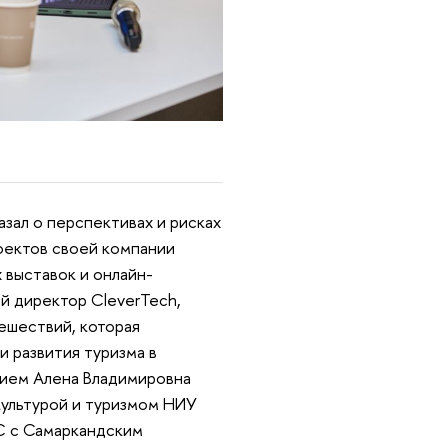
азал о перспективах и рисках
оектов своей компании
 выставок и онлайн-
ый директор CleverTech,
ешествий, которая
и развития туризма в
нием Алена Владимировна
культурой и туризмом НИУ
С с Самаркандским