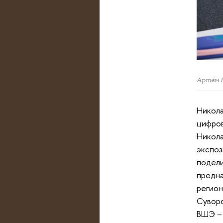
Артём В
Никола
цифров
Никола
экспоз
подели
предна
регион
Суворо
ВШЭ – 