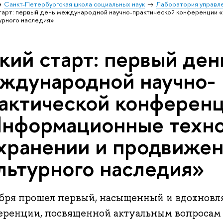
Санкт-Петербургская школа социальных наук
Лаборатория управле
тарт: первый день международной научно-практической конференции 
урного наследия»
кий старт: первый ден
ждународной научно-
актической конферен
нформационные техно
хранении и продвиже
льтурного наследия»
ября прошел первый, насыщенный и вдохнов
еренции, посвященной актуальным вопросам 