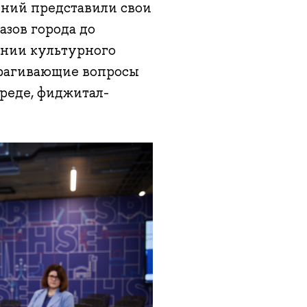
ений представили свои
азов города до
ении культурного
трагивающие вопросы
реде, фиджитал-