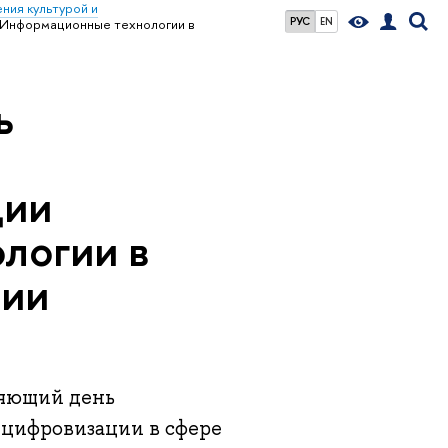
ния культурой и
РУС
EN
«Информационные технологии в
ь
ции
логии в
нии
ляющий день
цифровизации в сфере