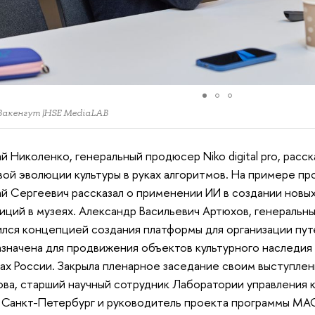
акенгут |HSE MediaLAB
й Николенко, генеральный продюсер Niko digital pro, расск
ой эволюции культуры в руках алгоритмов. На примере пр
й Сергеевич рассказал о применении ИИ в создании новых
иций в музеях. Александр Васильевич Артюхов, генеральн
лся концепцией создания платформы для организации пут
значена для продвижения объектов культурного наследия 
ах России. Закрыла пленарное заседание своим выступле
ва, старший научный сотрудник Лаборатории управления 
Санкт-Петербург и руководитель проекта программы МА