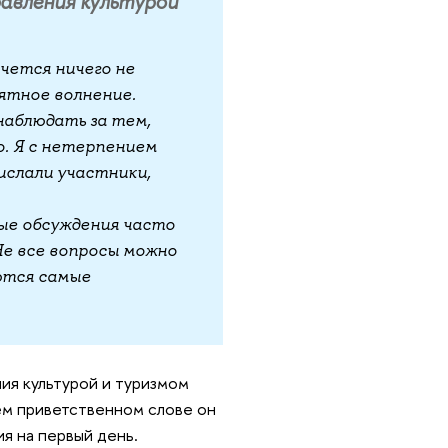
авления культурой
чется ничего не
иятное волнение.
наблюдать за тем,
о. Я с нетерпением
ислали участники,
ые обсуждения часто
Не все вопросы можно
аются самые
ия культурой и туризмом
ем приветственном слове он
ия на первый день.