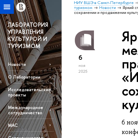
НИУ ВШЭ в Санкт-Петербурге
туризмом
Новости
Яркий с
сохранении и продвижении культ
ЛАБОРАТОРИЯ
Яр
УПРАВЛЕНИЯ
КУЛЬТУРОЙ И
ме
ТУРИЗМОМ
6
пр
Новости
ноя
«И
2025
О Лаборатории
со
Исследовательские
проекты
ку
Международное
сотрудничество
6 но
МАС
конф
Сотрудничество