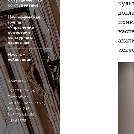
куль
со студентами
докла
Научно-учебная
прим
группа
«Управление
насл
объектами
культурного
анал
наследия»
иску
Научные
публикации
Контакты
192171, Санкт-
Петербург,
Кантемировская ул.,
3A, ауд. 215
8 (812) 644-59-
11* 61573