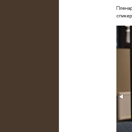
Пленар
спикер