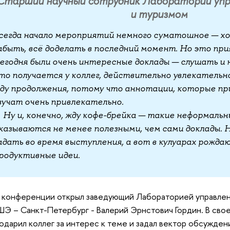
Старший научный сотрудник Лаборатории упр
и туризмом
сегда начало мероприятий немного суматошное — хо
абыть, всё доделать в последний момент. Но это пр
егодня были очень интересные доклады — слушать и 
то получается у коллег, действительно увлекательн
ду продолжения, потому что аннотации, которые пр
вучат очень привлекательно.
у и, конечно, жду кофе-брейка — такие неформальн
казываются не менее полезными, чем сами доклады. 
адать во время выступления, а вот в кулуарах рожд
родуктивные идеи.
 конференции открыл заведующий Лабораторией управлен
Э – Санкт-Петербург - Валерий Эрнстович Гордин. В сво
одарил коллег за интерес к теме и задал вектор обсужден