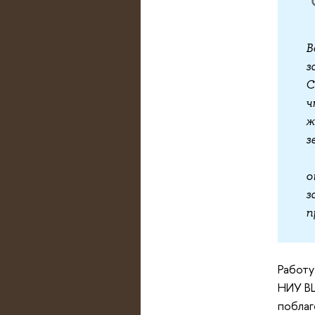
В
з
С
ч
ж
з
Н
о
з
п
Работу
НИУ ВШ
поблаг