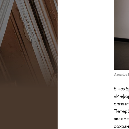
Артём В
6 нояб
«Инфор
органи
Петерб
академ
сохран