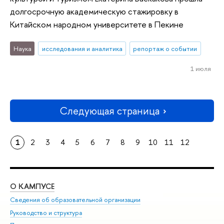
долгосрочную академическую стажировку в
Китайском народном университете в Пекине
Наука
исследования и аналитика
репортаж о событии
1 июля
Следующая страница
1
2
3
4
5
6
7
8
9
10
11
12
О КАМПУСЕ
ОБ
Сведения об образовательной организации
Мер
Руководство и структура
Мер