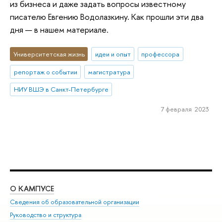
из бизнеса и даже задать вопросы известному
писателю Евгению Водолазкину. Как прошли эти два
дня — в нашем материале.
Университетская жизнь
идеи и опыт
профессора
репортаж о событии
магистратура
НИУ ВШЭ в Санкт-Петербурге
7 февраля 2023
О КАМПУСЕ
ОБ
Сведения об образовательной организации
Мер
Руководство и структура
Мер