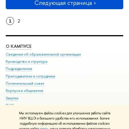
Следующая страница
1
2
О КАМПУСЕ
ОБ
Сведения об образовательной организации
Мер
Руководство и структура
Мер
Подразделения
Дов
Преподаватели и сотрудники
Ол
Попечительский совет
При
Корпуса и общежития
При
Закупки
Ди
ВШЭ для студентов с ограниченными возможностями
До
здоровья и инвалидностью
Ас
Мы используем файлы cookies для улучшения работы сайта
Версия для слабовидящих
НИУ ВШЭ и большего удобства его использования. Более
Обр
подробную информацию об использовании файлов cookies
Единая платежная страница
можно найти
здесь
, наши правила обработки персональных