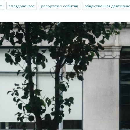
ыт
взгляд ученого
репортаж о событии
общественная деятельно