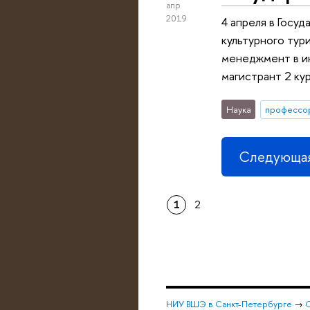
апр
2019
4 апреля в Госу
культурного тур
менеджмент в ин
магистрант 2 ку
Наука
профессо
Следующая
1
2
НИУ ВШЭ в Санкт-Петербурге
→
С