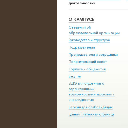
деятельность»
О КАМПУСЕ
Сведения об
образовательной организации
Руководство и структура
Подразделения
Преподаватели и сотрудники
Попечительский совет
Корпуса и общежития
Закупки
ВШЭ для студентов с
ограниченными
возможностями здоровья и
инвалидностью
Версия для слабовидящих
Единая платежная страница