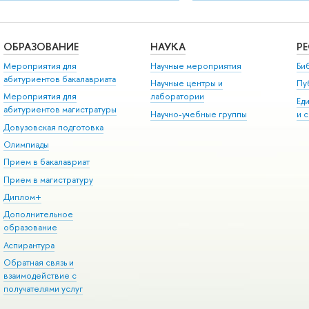
ОБРАЗОВАНИЕ
НАУКА
Р
Мероприятия для
Научные мероприятия
Би
абитуриентов бакалавриата
Научные центры и
Пу
Мероприятия для
лаборатории
Ед
абитуриентов магистратуры
Научно-учебные группы
и 
Довузовская подготовка
Олимпиады
Прием в бакалавриат
Прием в магистратуру
Диплом+
Дополнительное
образование
Аспирантура
Обратная связь и
взаимодействие с
получателями услуг