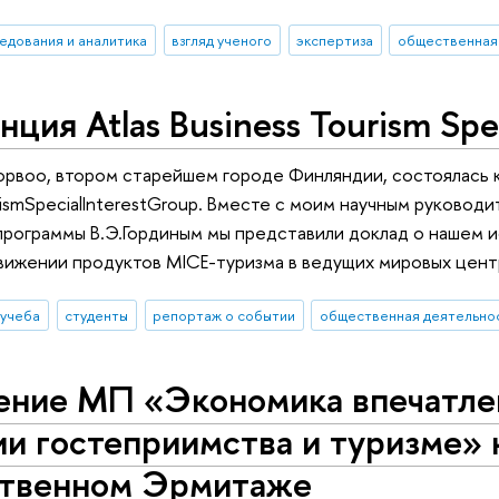
едования и аналитика
взгляд ученого
экспертиза
общественная
ция Atlas Business Tourism Spec
Порвоо, втором старейшем городе Финляндии, состоялась
urismSpecialInterestGroup. Вместе с моим научным руково
рограммы В.Э.Гординым мы представили доклад о нашем и
вижении продуктов MICE-туризма в ведущих мировых цент
 учеба
студенты
репортаж о событии
общественная деятельно
ение МП «Экономика впечатле
и гостеприимства и туризме» н
ственном Эрмитаже