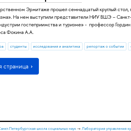
дарственном Эрмитаже прошел семнадцатый круглый стол
изма». На нем выступили представители НИУ ВШЭ – Санк
дустрии гостеприимства и туризме» - профессор Гордин В
рса Фокина А.А.
ра
студенты
исследования и аналитика
репортаж о событии
 страница
анкт-Петербургская школа социальных наук
→
Лаборатория управления ку