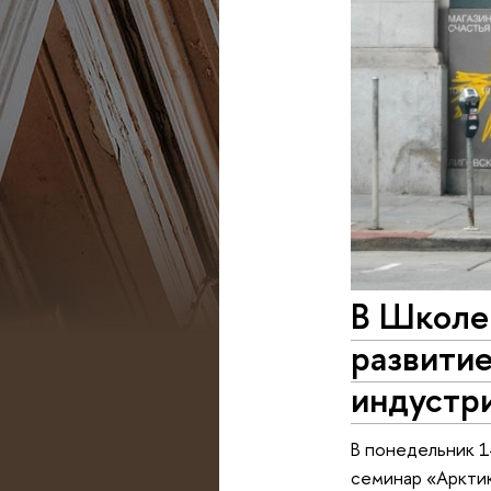
В Школе
развитие
индустр
В понедельник 1
семинар «Арктик