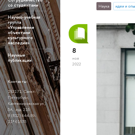
со студентами
Наука
идеи и оп
Научно-учебная
группа
«Управление
объектами
культурного
наследия»
8
Научные
ноя
публикации
2022
Контакты
192171, Санкт-
Петербург,
Кантемировская ул.,
3A, ауд. 215
8 (812) 644-59-
11* 61573