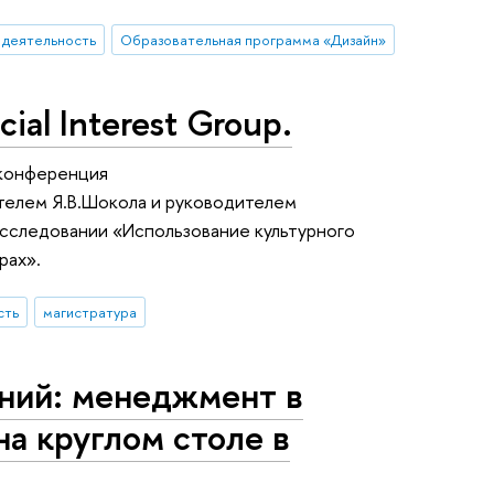
 деятельность
Образовательная программа «Дизайн»
ial Interest Group.
 конференция
дителем Я.В.Шокола и руководителем
сследовании «Использование культурного
рах».
сть
магистратура
ний: менеджмент в
а круглом столе в