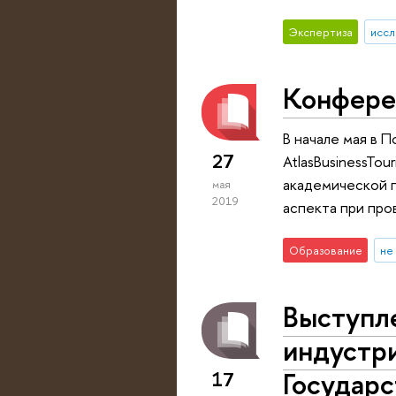
Экспертиза
иссл
Конферен
В начале мая в 
27
AtlasBusinessTo
академической п
мая
2019
аспекта при про
Образование
не
Выступл
индустри
Государ
17