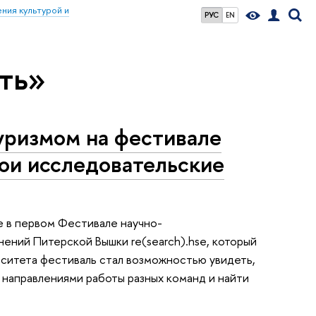
ния культурой и
РУС
EN
ть»
уризмом на фестивале
вои исследовательские
е в первом Фестивале научно-
ений Питерской Вышки re(search).hse, который
рситета фестиваль стал возможностью увидеть,
 направлениями работы разных команд и найти