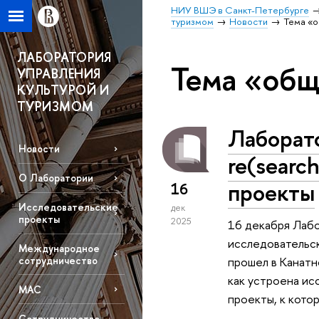
НИУ ВШЭ в Санкт-Петербурге
туризмом
Новости
Тема «
ЛАБОРАТОРИЯ
Тема «общ
УПРАВЛЕНИЯ
КУЛЬТУРОЙ И
ТУРИЗМОМ
Лаборато
Новости
re(searc
О Лаборатории
проекты
16
Исследовательские
дек
проекты
2025
16 декабря Лабо
исследовательск
Международное
сотрудничество
прошел в Канатн
как устроена ис
МАС
проекты, к кото
Сотрудничество