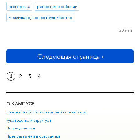
экспертиза
репортаж о событии
международное сотрудничество
20 мая
Следующая страница
1
2
3
4
О КАМПУСЕ
ОБ
Сведения об образовательной организации
Мер
Руководство и структура
Мер
Подразделения
Дов
Преподаватели и сотрудники
Ол