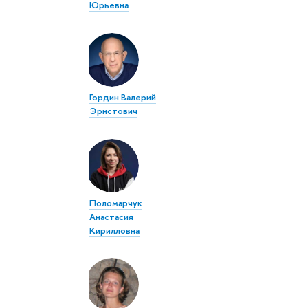
Юрьевна
Гордин Валерий
Эрнстович
Поломарчук
Анастасия
Кирилловна