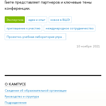
Гаете представляет партнеров и ключевые темы
конференции.
Экспертиза
идеи и опыт
новое в ВШЭ
приглашение к участию
международное сотрудничество
Проектно-учебная лаборатория управления репутацией в образовании
10 ноября 2021
О КАМПУСЕ
ОБ
Сведения об образовательной организации
Мер
Руководство и структура
Мер
Подразделения
Дов