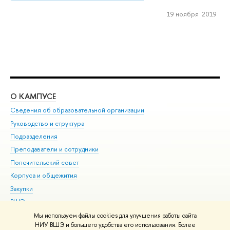
19 ноября 2019
О КАМПУСЕ
ОБ
Сведения об образовательной организации
Мер
Руководство и структура
Мер
Подразделения
Дов
Преподаватели и сотрудники
Ол
Попечительский совет
При
Корпуса и общежития
При
Закупки
Ди
ВШЭ для студентов с ограниченными возможностями
До
здоровья и инвалидностью
Ас
Мы используем файлы cookies для улучшения работы сайта
Версия для слабовидящих
НИУ ВШЭ и большего удобства его использования. Более
Обр