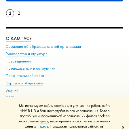
1
2
О КАМПУСЕ
ОБ
Сведения об образовательной организации
Мер
Руководство и структура
Мер
Подразделения
Дов
Преподаватели и сотрудники
Ол
Попечительский совет
При
Корпуса и общежития
При
Закупки
Ди
ВШЭ для студентов с ограниченными возможностями
До
здоровья и инвалидностью
Ас
Мы используем файлы cookies для улучшения работы сайта
Версия для слабовидящих
НИУ ВШЭ и большего удобства его использования. Более
Обр
подробную информацию об использовании файлов cookies
Единая платежная страница
можно найти
здесь
, наши правила обработки персональных
данных –
здесь
. Продолжая пользоваться сайтом, вы
✖