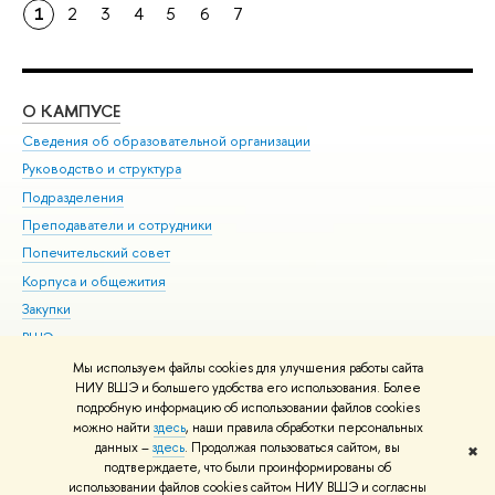
1
2
3
4
5
6
7
О КАМПУСЕ
ОБ
Сведения об образовательной организации
Мер
Руководство и структура
Мер
Подразделения
Дов
Преподаватели и сотрудники
Ол
Попечительский совет
При
Корпуса и общежития
При
Закупки
Ди
ВШЭ для студентов с ограниченными возможностями
До
здоровья и инвалидностью
Ас
Мы используем файлы cookies для улучшения работы сайта
Версия для слабовидящих
НИУ ВШЭ и большего удобства его использования. Более
Обр
подробную информацию об использовании файлов cookies
Единая платежная страница
можно найти
здесь
, наши правила обработки персональных
данных –
здесь
. Продолжая пользоваться сайтом, вы
✖
Редактору
подтверждаете, что были проинформированы об
© НИУ ВШЭ 1993–2026
Адреса и контакты
Условия использования
использовании файлов cookies сайтом НИУ ВШЭ и согласны