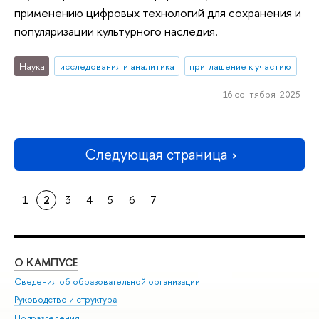
применению цифровых технологий для сохранения и
популяризации культурного наследия.
Наука
исследования и аналитика
приглашение к участию
16 сентября 2025
Следующая страница
1
2
3
4
5
6
7
О КАМПУСЕ
ОБ
Сведения об образовательной организации
Мер
Руководство и структура
Мер
Подразделения
Дов