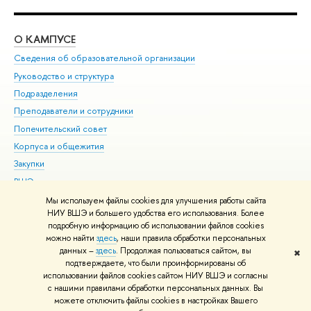
О КАМПУСЕ
ОБ
Сведения об образовательной организации
Мер
Руководство и структура
Мер
Подразделения
Дов
Преподаватели и сотрудники
Ол
Попечительский совет
При
Корпуса и общежития
При
Закупки
Ди
ВШЭ для студентов с ограниченными возможностями
До
здоровья и инвалидностью
Ас
Мы используем файлы cookies для улучшения работы сайта
Версия для слабовидящих
НИУ ВШЭ и большего удобства его использования. Более
Обр
подробную информацию об использовании файлов cookies
Единая платежная страница
можно найти
здесь
, наши правила обработки персональных
данных –
здесь
. Продолжая пользоваться сайтом, вы
✖
Редактору
подтверждаете, что были проинформированы об
© НИУ ВШЭ 1993–2026
Адреса и контакты
Условия использования
использовании файлов cookies сайтом НИУ ВШЭ и согласны
с нашими правилами обработки персональных данных. Вы
материалов
Политика конфиденциальности
Карта сайта
можете отключить файлы cookies в настройках Вашего
Шрифты HSE Sans и HSE Slab разработаны в
Школе дизайна НИУ ВШЭ