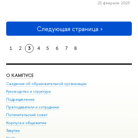
25 февраля 2025
Следующая страница
1
2
3
4
5
6
7
8
О КАМПУСЕ
ОБ
Сведения об образовательной организации
Мер
Руководство и структура
Мер
Подразделения
Дов
Преподаватели и сотрудники
Ол
Попечительский совет
При
Корпуса и общежития
При
Закупки
Ди