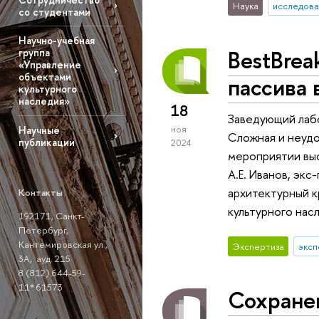
Наука
исследова
со студентами
Научно-учебная
BestBrea
группа
«Управление
объектами
пассива 
культурного
наследия»
18
Заведующий лабо
ноя
Научные
Сложная и неудо
публикации
2024
мероприятии выс
А.Е. Иванов, эк
архитектурный к
Контакты
культурного нас
192171, Санкт-
Петербург,
Кантемировская ул.,
Экспертиза
эксп
3A, ауд. 215
8 (812) 644-59-
11* 61573
Сохранен