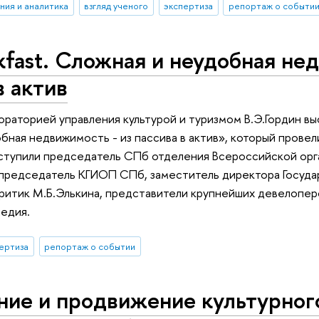
ния и аналитика
взгляд ученого
экспертиза
репортаж о событи
kfast. Сложная и неудобная не
в актив
раторией управления культурой и туризмом В.Э.Гордин выс
бная недвижимость - из пассива в актив», который провел
тупили председатель СПб отделения Всероссийской орга
с-председатель КГИОП СПб, заместитель директора Госуд
ритик М.Б.Элькина, представители крупнейших девелопе
ледия.
ертиза
репортаж о событии
ие и продвижение культурного