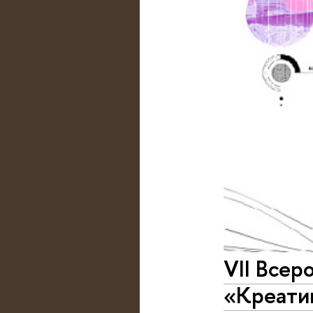
VII Всер
«Креатив