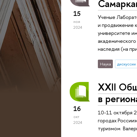
Самарка
15
Ученые Лаборато
ноя
и продвижение 
2024
университете им
академического
наследия (на пр
Наука
дискуссии
XXII Об
в регион
16
10-11 октября 2
окт
городах России»
2024
туризмом Валери