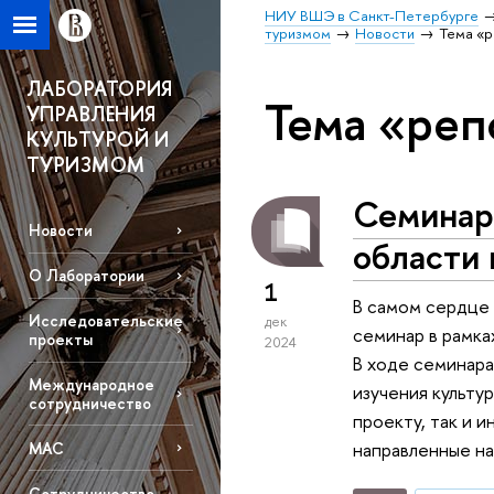
НИУ ВШЭ в Санкт-Петербурге
туризмом
Новости
Тема «р
ЛАБОРАТОРИЯ
Тема «реп
УПРАВЛЕНИЯ
КУЛЬТУРОЙ И
ТУРИЗМОМ
Семинар
Новости
области 
О Лаборатории
1
В самом сердце 
Исследовательские
дек
семинар в рамка
проекты
2024
В ходе семинар
Международное
изучения культу
сотрудничество
проекту, так и 
направленные на
МАС
Сотрудничество