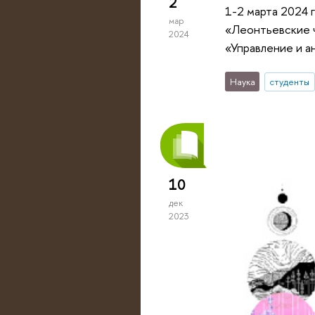
2
1-2 марта 2024 
мар
«Леонтьевские чт
2024
«Управление и а
Наука
студенты
10
дек
2023