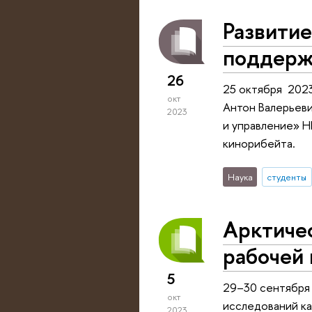
Развитие
поддерж
26
25 октября 2023
окт
Антон Валерьеви
2023
и управление» Н
кинорибейта.
Наука
студенты
Арктичес
рабочей 
5
29–30 сентября 
окт
исследований ка
2023