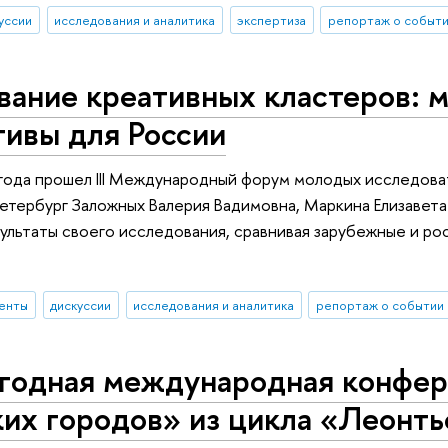
уссии
исследования и аналитика
экспертиза
репортаж о событ
вание креативных кластеров: 
тивы для России
года прошел III Международный форум молодых исследов
ербург Заложных Валерия Вадимовна, Маркина Елизавета
ультаты своего исследования, сравнивая зарубежные и ро
енты
дискуссии
исследования и аналитика
репортаж о событии
егодная международная конфер
их городов» из цикла «Леонть