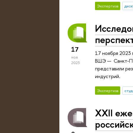
Экспертиза
диск
Исследо
перспек
17
17 ноября 2023 
ноя
ВШЭ — Санкт-Пет
2023
представили рез
индустрий.
Экспертиза
студ
XXII еж
российск